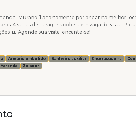
dencial Murano, 1 apartamento por andar na melhor loc
randa4 vagas de garagens cobertas + vaga de visita, Por
ões: 📅 Agende sua visita! encante-se!
ha
Armário embutido
Banheiro auxiliar
Churrasqueira
Cop
Varanda
Zelador
nto