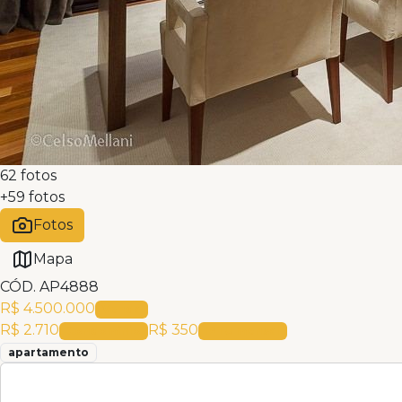
62
fotos
+
59
fotos
Fotos
Mapa
CÓD.
AP4888
R$ 4.500.000
Venda
R$ 2.710
R$ 350
Condomínio
IPTU
mensal
apartamento