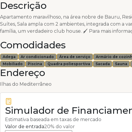
Descrição
Apartamento maravilhoso, na área nobre de Bauru, Resi
Suítes, Sala ampla com 2 ambientes, integrada com a va
família, um verdadeiro club house. 🖌️ Para mais informaç
Comodidades
Adega
Ar condicionado
Área de serviço
Armário de cozin
Mobiliado
Piscina
Quadra poliesportiva
Sacada
Sauna
Endereço
Ilhas do Mediterrâneo
Simulador de Financiame
Estimativa baseada em taxas de mercado
Valor de entrada
20
% do valor