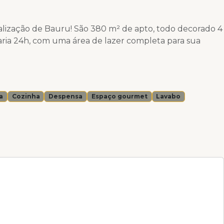
alização de Bauru! São 380 m² de apto, todo decorado 4
taria 24h, com uma área de lazer completa para sua
a
Cozinha
Despensa
Espaço gourmet
Lavabo