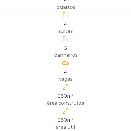
4
quartos
4
suítes
5
banheiros
4
vagas
380m²
área construída
380m²
área útil